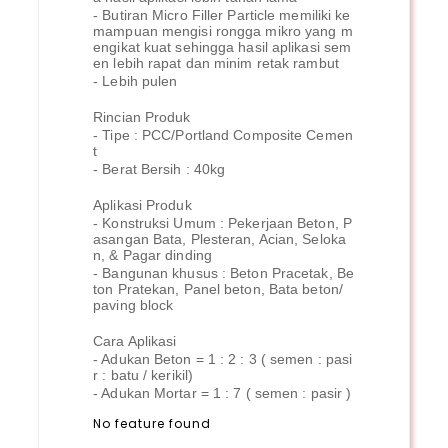
- Butiran Micro Filler Particle memiliki ke
mampuan mengisi rongga mikro yang m
engikat kuat sehingga hasil aplikasi sem
en lebih rapat dan minim retak rambut
- Lebih pulen
Rincian Produk
- Tipe : PCC/Portland Composite Cemen
t
- Berat Bersih : 40kg
Aplikasi Produk
- Konstruksi Umum : Pekerjaan Beton, P
asangan Bata, Plesteran, Acian, Seloka
n, & Pagar dinding
- Bangunan khusus : Beton Pracetak, Be
ton Pratekan, Panel beton, Bata beton/
paving block
Cara Aplikasi
- Adukan Beton = 1 : 2 : 3 ( semen : pasi
r : batu / kerikil)
- Adukan Mortar = 1 : 7 ( semen : pasir )
No feature found