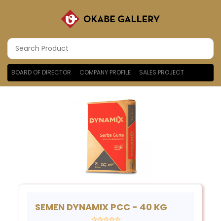
BOARD OF DIRECTOR
COMPANY PROFILE
SALES PROJECT
SEMEN DYNAMIX PCC - 40 KG